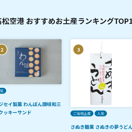
高松空港 おすすめお土産ランキングTOP1
2
3
気
ジセイ製菓 わんぼん讃岐和三
クッキーサンド
ご当地土産
人気
さぬき麺業 さぬきの夢うど