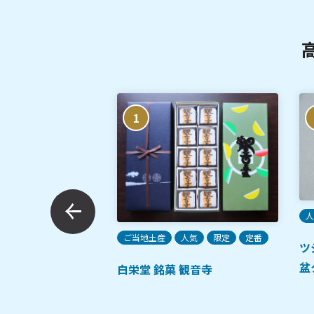
1
人
人気
定番
ご当地土産
人気
限定
定番
ツ
讃岐カレーうどん
盆
白栄堂 銘菓 観音寺