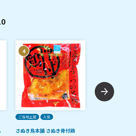
0
4
5
ご当地土産
人気
ご当地土産
人気
ん
さぬき鳥本舗 さぬき骨付鶏
生そうめん