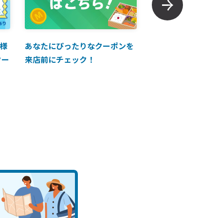
様
あなたにぴったりなクーポンを
【ANAマイレージ
クー
来店前にチェック！
に掲載中！】ANA 
買い物に使えるク
介！