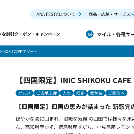
ANA FESTAについて
商品・店舗・サービス
マイル・各種サ
クな割引クーポン・キャンペーン
HIKOKU CAFE アソート
【四国限定】INIC SHIKOKU CAF
グルメ
ご当地土産
人気
限定
個包装
ご家族へ
【四国限定】四国の恵みが詰まった 新感覚
穏やかな海に囲まれ、温暖な気候 の四国では様々な果
ん、高知県産ゆず、徳島県産すだち、小豆島産レモン 