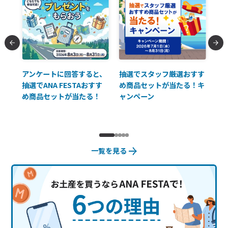
払に
アンケートに回答すると、
抽選でスタッフ厳選おすす
ソ
抽選でANA FESTAおすす
め商品セットが当たる！キ
員様
め商品セットが当たる！
ャンペーン
使
一覧を見る