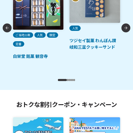
人気
ご当地土産
人気
限定
ツジセイ製菓 わんぼん讃
う
定番
ご
岐和三盆クッキーサンド
白栄堂 銘菓 観音寺
さ
ど
おトクな割引クーポン・キャンペーン