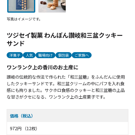
写真はイメージです。
ツジセイ製菓 わんぼん讃岐和三盆クッキー
サンド
洋菓子
人気
職場向け
個包装
ご家族へ
ワンランク上の香川のお土産に
讃岐の伝統的な作法で作られた「和三盆糖」をふんだんに使用
したクッキーサンドです。和三盆クリームの中にパフを入れ食
感にも拘りました。サクホロ食感のクッキーと和三盆糖の上品
な甘さがクセになる、ワンランク上の土産菓子です。
価格（税込）
972円 （12枚）