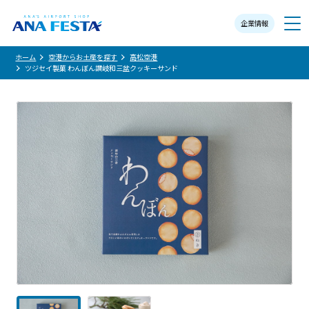
企業情報
メニュー
ホーム
空港からお土産を探す
高松空港
ツジセイ製菓 わんぼん讃岐和三盆クッキーサンド