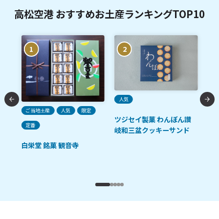
高松空港 おすすめお土産ランキングTOP10
1
2
人気
ご当地土産
人気
限定
ツジセイ製菓 わんぼん讃
う
定番
ご
岐和三盆クッキーサンド
白栄堂 銘菓 観音寺
さ
ど