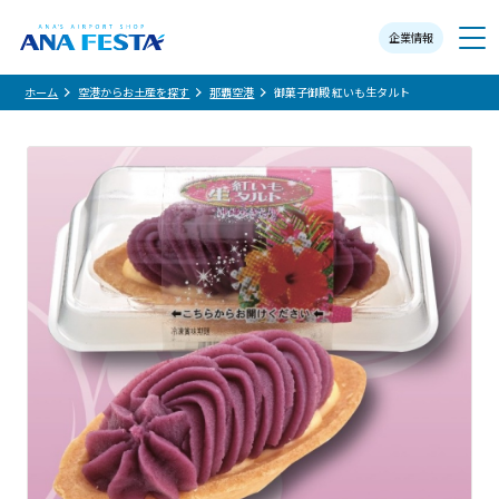
企業情報
メニュー
ホーム
空港からお土産を探す
那覇空港
御菓子御殿 紅いも生タルト