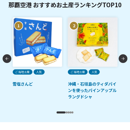
那覇空港 おすすめお土産ランキングTOP10
1
2
ご当地土産
人気
ご当地土産
人気
ご
雪塩さんど
沖縄・石垣島のティダパイ
ロ
ンを使ったパインアップル
プ
ラングドシャ