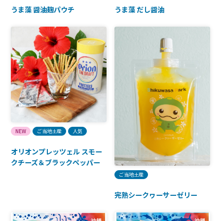
うま藻 醤油麹パウチ
うま藻 だし醤油
NEW
ご当地土産
人気
オリオンプレッツェル スモー
クチーズ＆ブラックペッパー
ご当地土産
完熟シークヮーサーゼリー