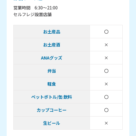
営業時間 6:30～21:00
セルフレジ設置店舗
お土産品
〇
取り扱いあり
お土産酒
×
取り扱い無し
ANAグッズ
×
取り扱い無し
弁当
〇
取り扱いあり
軽食
×
取り扱い無し
ペットボトル/缶 飲料
〇
取り扱いあり
カップコーヒー
〇
取り扱いあり
生ビール
×
取り扱い無し