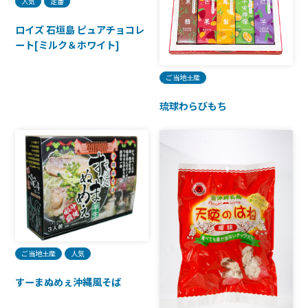
人気
定番
ロイズ 石垣島 ピュアチョコレ
ート[ミルク＆ホワイト]
ご当地土産
琉球わらびもち
ご当地土産
人気
すーまぬめぇ沖縄風そば