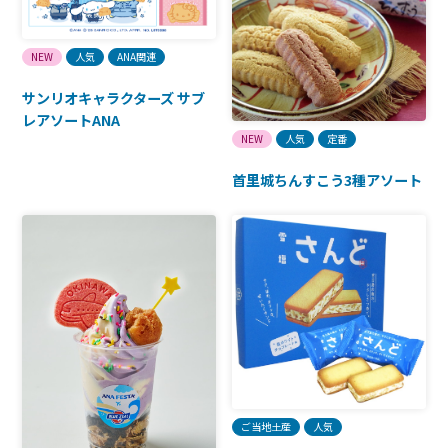
NEW
人気
ANA関連
サンリオキャラクターズ サブ
レアソートANA
NEW
人気
定番
首里城ちんすこう3種アソート
ご当地土産
人気