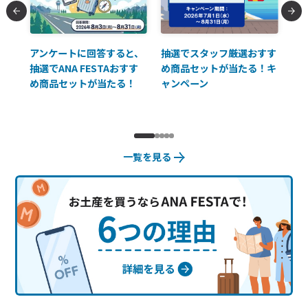
払に
アンケートに回答すると、
抽選でスタッフ厳選おすす
ソ
抽選でANA FESTAおすす
め商品セットが当たる！キ
員様
め商品セットが当たる！
ャンペーン
使
一覧を見る