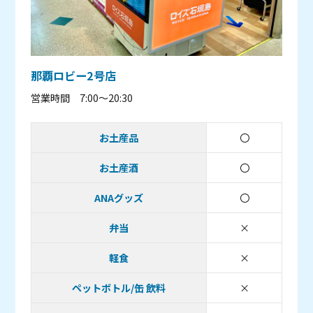
那覇ロビー2号店
営業時間 7:00～20:30
お土産品
〇
取り扱いあり
お土産酒
〇
取り扱いあり
ANAグッズ
〇
取り扱いあり
弁当
×
取り扱い無し
軽食
×
取り扱い無し
ペットボトル/缶 飲料
×
取り扱い無し