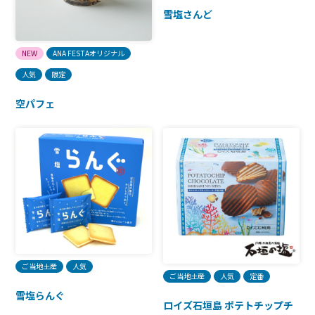
雪塩さんど
NEW
ANA FESTAオリジナル
人気
限定
空パフェ
ご当地土産
人気
ご当地土産
人気
定番
雪塩らんぐ
ロイズ石垣島 ポテトチップチ