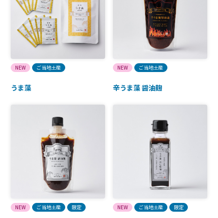
NEW
ご当地土産
NEW
ご当地土産
うま藻
辛うま藻 醤油麹
NEW
ご当地土産
限定
NEW
ご当地土産
限定