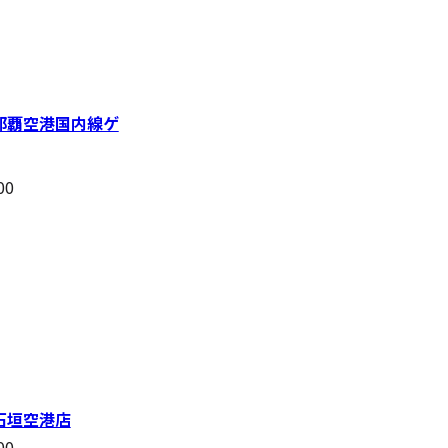
那覇空港国内線ゲ
00
石垣空港店
00