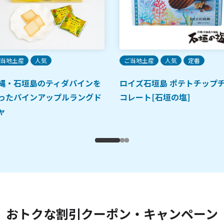
当地土産
人気
ご当地土産
人気
定番
縄・石垣島のティダパインを
ロイズ石垣島 ポテトチップ
ったパインアップルラングド
コレート[石垣の塩]
ャ
おトクな割引クーポン・キャンペーン