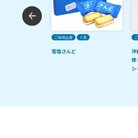
限定
ご当地土産
人気
ご
醤油
雪塩さんど
沖
使
シ