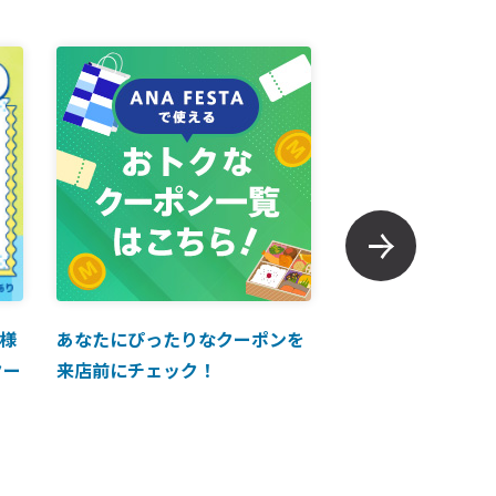
様
あなたにぴったりなクーポンを
【ANAマイレージ
クー
来店前にチェック！
に掲載中！】ANA 
買い物に使えるク
介！