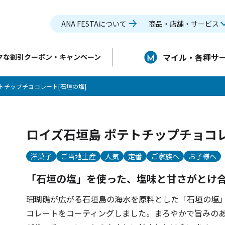
ANA FESTAについて
商品・店舗・サービス
マイル・各種サ
クな割引クーポン・キャンペーン
トチップチョコレート[石垣の塩]
ロイズ石垣島 ポテトチップチョコレ
洋菓子
ご当地土産
人気
定番
ご家族へ
お子様へ
「石垣の塩」を使った、塩味と甘さがとけ
珊瑚礁が広がる石垣島の海水を原料とした「石垣の塩
コレートをコーティングしました。まろやかで旨みの