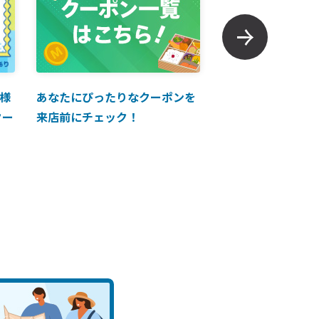
様
あなたにぴったりなクーポンを
【ANAマイレージ
クー
来店前にチェック！
に掲載中！】ANA 
買い物に使えるク
介！