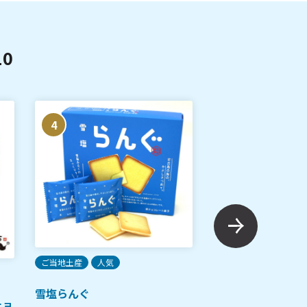
0
4
5
ご当地土産
人気
ご当地土産
人気
雪塩らんぐ
チョ
沖縄ブラックサン