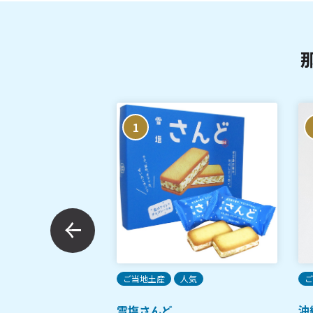
1
限定
ご当地土産
人気
ご
醤油
雪塩さんど
沖