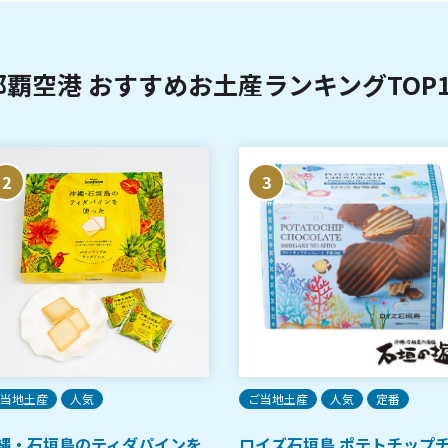
那覇空港 おすすめお土産ランキングTOP1
2
3
当地土産
人気
ご当地土産
人気
定番
縄・石垣島のティダパインを
ロイズ石垣島 ポテトチップ