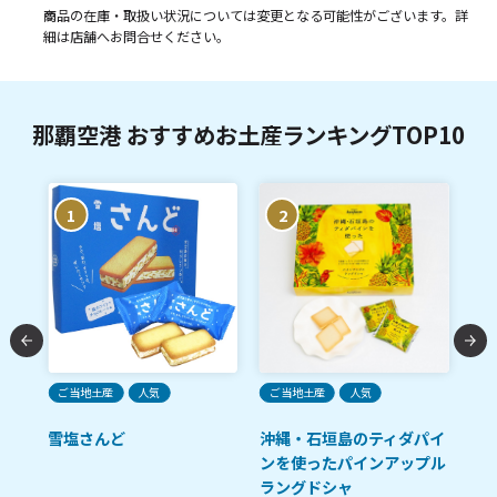
商品の在庫・取扱い状況については変更となる可能性がございます。詳
細は店舗へお問合せください。
那覇空港 おすすめお土産ランキングTOP10
1
2
ご当地土産
人気
ご当地土産
人気
ご
雪塩さんど
沖縄・石垣島のティダパイ
ロ
ンを使ったパインアップル
プ
ラングドシャ