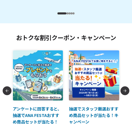
おトクな割引クーポン・キャンペーン
払に
アンケートに回答すると、
抽選でスタッフ厳選おすす
ソ
抽選でANA FESTAおすす
め商品セットが当たる！キ
員様
め商品セットが当たる！
ャンペーン
使