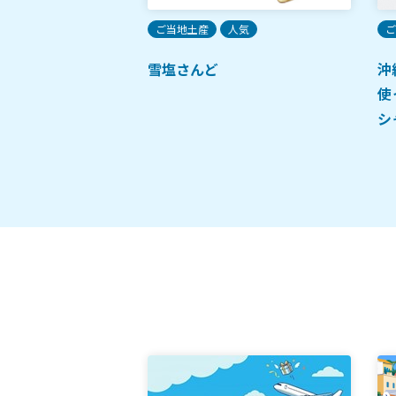
限定
ご当地土産
人気
ご
醤油
雪塩さんど
沖
使
シ