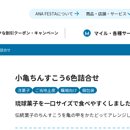
ANA FESTAについて
商品・店舗・サービス
マイル・各種サ
クな割引クーポン・キャンペーン
色詰合せ
小亀ちんすこう6色詰合せ
洋菓子
ご当地土産
職場向け
個包装
琉球菓子を一口サイズで食べやすくしまし
伝統菓子のちんすこうを亀の甲をかたどってアレンジ