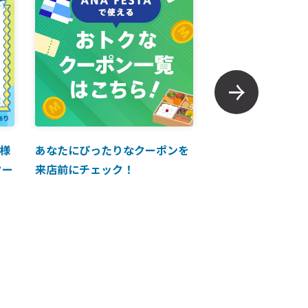
様
あなたにぴったりなクーポンを
【ANAマイレージ
クー
来店前にチェック！
に掲載中！】ANA 
買い物に使えるク
介！