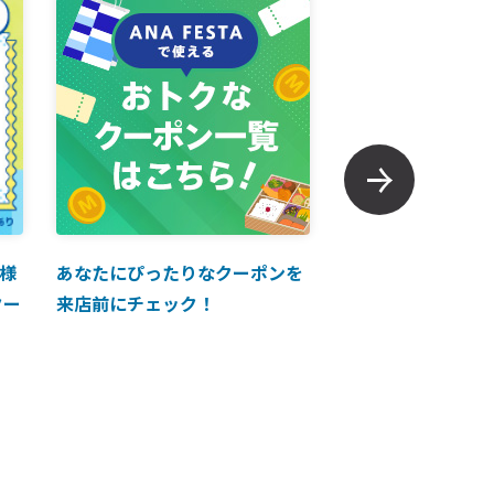
様
あなたにぴったりなクーポンを
【ANAマイレージ
クー
来店前にチェック！
に掲載中！】ANA 
買い物に使えるク
介！