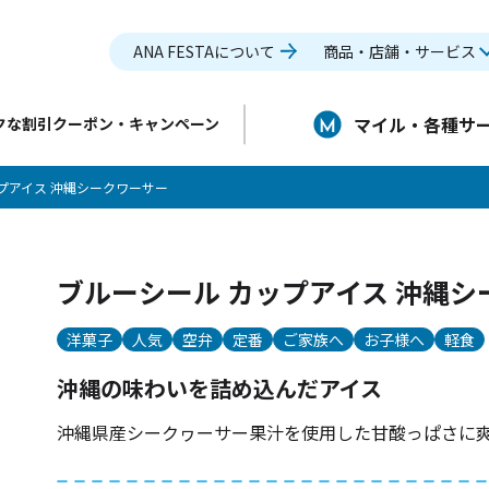
ANA FESTAについて
商品・店舗・サービス
マイル・各種サ
クな割引クーポン・キャンペーン
プアイス 沖縄シークワーサー
ブルーシール カップアイス 沖縄シ
洋菓子
人気
空弁
定番
ご家族へ
お子様へ
軽食
沖縄の味わいを詰め込んだアイス
沖縄県産シークヮーサー果汁を使用した甘酸っぱさに