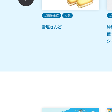
土産
限定
ご当地土産
人気
ご
醤油
雪塩さんど
沖
使
シ