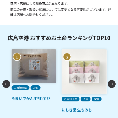
空港・店舗により取扱商品が異なります。
商品の在庫・取扱い状況については変更となる可能性がございます。詳
細は店舗へお問合せください。
広島空港 おすすめお土産ランキングTOP10
1
2
ご当地土産
人気
うまいでがんす®むすび
ご当地土産
人気
定番
ご
ルル
にしき堂 生もみじ
田
ゼ