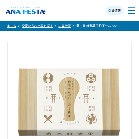
企業情報
メニュー
ホーム
空港からお土産を探す
広島空港
藤い屋 縁起菓子杓子せんべい