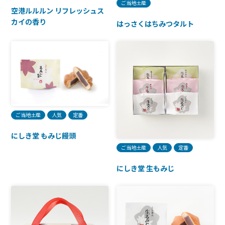
ご当地土産
空港ルルルン リフレッシュス
カイの香り
はっさくはちみつタルト
ご当地土産
人気
定番
にしき堂 もみじ饅頭
ご当地土産
人気
定番
にしき堂 生もみじ