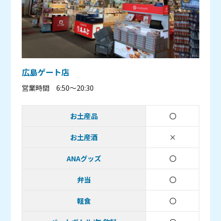
広島ゲート店
営業時間 6:50～20:30
お土産品
〇
取り扱いあり
お土産酒
×
取り扱い無し
ANAグッズ
〇
取り扱いあり
弁当
〇
取り扱いあり
軽食
〇
取り扱いあり