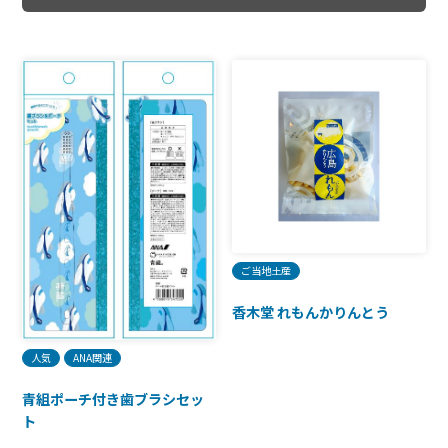
ご当地土産
香木堂 れもんかりんとう
人気
ANA関連
青組ポーチ付き歯ブラシセッ
ト