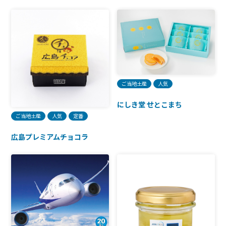
ご当地土産
人気
にしき堂 せとこまち
ご当地土産
人気
定番
広島プレミアムチョコラ