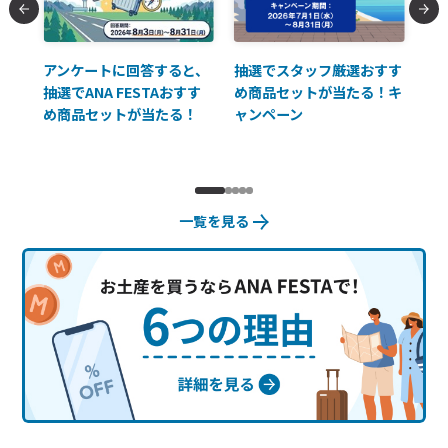
払に
アンケートに回答すると、
抽選でスタッフ厳選おすす
ソ
抽選でANA FESTAおすす
め商品セットが当たる！キ
員様
め商品セットが当たる！
ャンペーン
使
一覧を見る