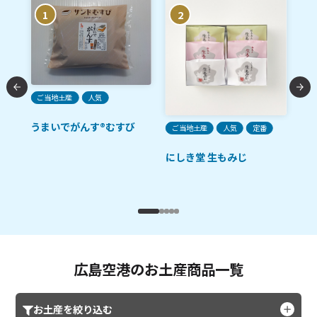
1
2
ご当地土産
人気
うまいでがんす®むすび
ご当地土産
人気
定番
ご
ルル
にしき堂 生もみじ
田
ゼ
広島空港のお土産商品一覧
お土産を絞り込む