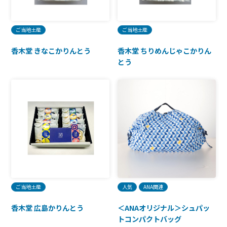
ご当地土産
ご当地土産
香木堂 きなこかりんとう
香木堂 ちりめんじゃこかりん
とう
ご当地土産
人気
ANA関連
香木堂 広島かりんとう
＜ANAオリジナル＞シュパッ
トコンパクトバッグ