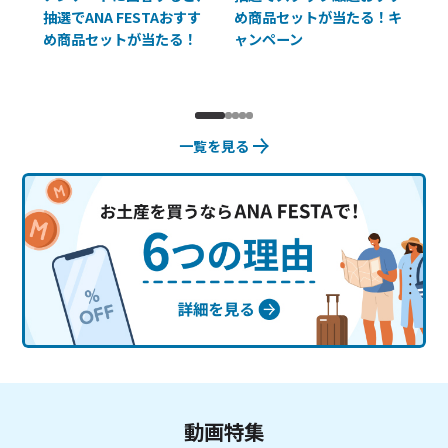
抽選でANA FESTAおすす
め商品セットが当たる！キ
員様
め商品セットが当たる！
ャンペーン
使
一覧を見る
動画特集