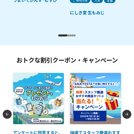
ご当地土産
人気
定番
ご
ルル
にしき堂 生もみじ
田
ゼ
おトクな割引クーポン・キャンペーン
払に
アンケートに回答すると、
抽選でスタッフ厳選おすす
ソ