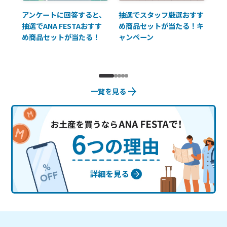
払に
アンケートに回答すると、
抽選でスタッフ厳選おすす
ソ
抽選でANA FESTAおすす
め商品セットが当たる！キ
員様
め商品セットが当たる！
ャンペーン
使
一覧を見る