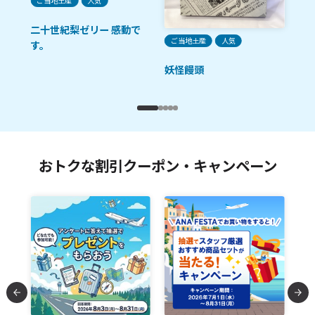
ご当地土産
人気
彩
二十世紀梨ゼリー 感動で
ご当地土産
人気
す。
妖怪饅頭
おトクな割引クーポン・キャンペーン