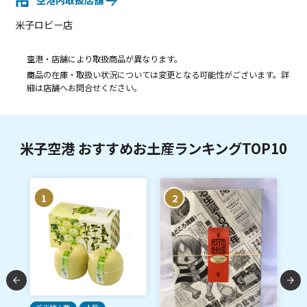
空港内取扱店舗
米子ロビー店
空港・店舗により取扱商品が異なります。
商品の在庫・取扱い状況については変更となる可能性がございます。詳
細は店舗へお問合せください。
米子空港 おすすめお土産ランキングTOP10
1
2
人
粒