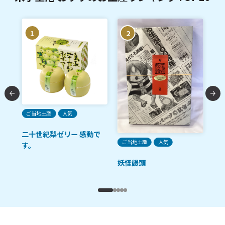
1
2
人
粒
ご当地土産
人気
彩
二十世紀梨ゼリー 感動で
ご当地土産
人気
す。
妖怪饅頭