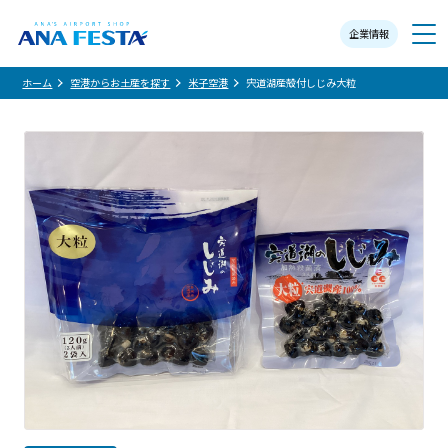
企業情報
メニュー
ホーム
空港からお土産を探す
米子空港
宍道湖産殻付しじみ大粒