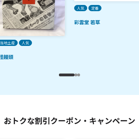
人気
定番
彩雲堂 若草
当地土産
人気
怪饅頭
おトクな割引クーポン・キャンペーン