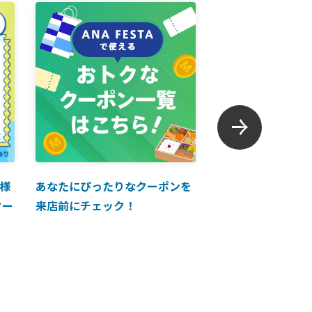
様
あなたにぴったりなクーポンを
【ANAマイレージ
クー
来店前にチェック！
に掲載中！】ANA 
買い物に使えるク
介！