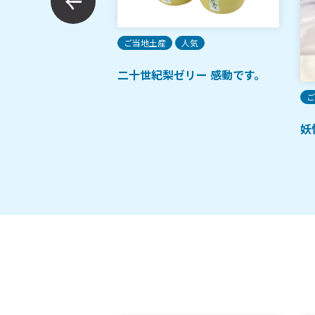
付しじみ大粒
ご当地土産
人気
二十世紀梨ゼリー 感動です。
ご
妖