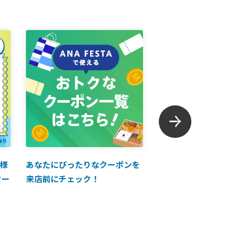
様
あなたにぴったりなクーポンを
【ANAマイレージ
クー
来店前にチェック！
に掲載中！】ANA 
買い物に使えるク
介！