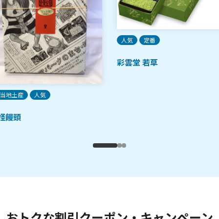
人気
定番
彩雲堂 若草
当地土産
人気
怪饅頭
おトクな割引クーポン・キャンペーン