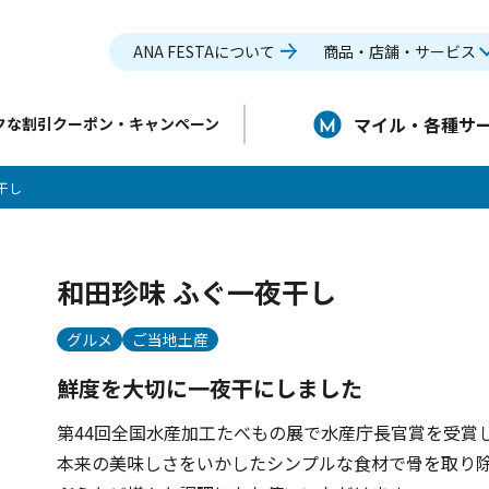
ANA FESTAについて
商品・店舗・サービス
マイル・各種サ
クな割引クーポン・キャンペーン
干し
和田珍味 ふぐ一夜干し
グルメ
ご当地土産
鮮度を大切に一夜干にしました
第44回全国水産加工たべもの展で水産庁長官賞を受賞
本来の美味しさをいかしたシンプルな食材で骨を取り