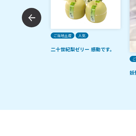
付しじみ大粒
ご当地土産
人気
二十世紀梨ゼリー 感動です。
ご
妖