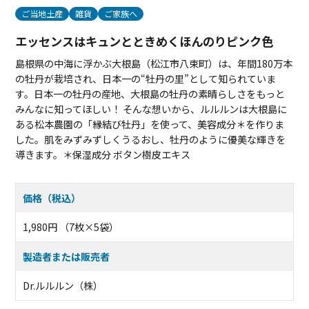
ご当地土産
雑貨
ご家族へ
エッセンスはキュンとときめくほんのりピンク色
島根県の中海に浮かぶ大根島（松江市八束町）は、年間180万本
の牡丹が栽培され、日本一の“牡丹の里”として知られていま
す。日本一の牡丹の産地、大根島の牡丹の素晴らしさをもっと
みんなに知ってほしい！ そんな想いから、ルルルンは大根島に
ある松本農園の「縁結び牡丹」を使って、美容成分＊を作りま
した。肌をみずみずしくうるおし、牡丹のように優美な輝きを
導きます。＊保湿成分 ボタン樹皮エキス
価格（税込）
1,980円 （7枚×5袋）
製造者または販売者
Dr.ルルルン（株）