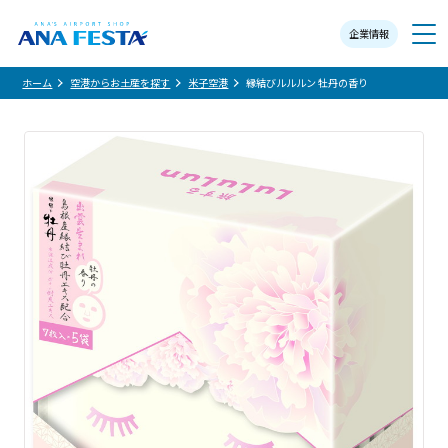
企業情報
メニュー
ホーム
空港からお土産を探す
米子空港
縁結びルルルン 牡丹の香り