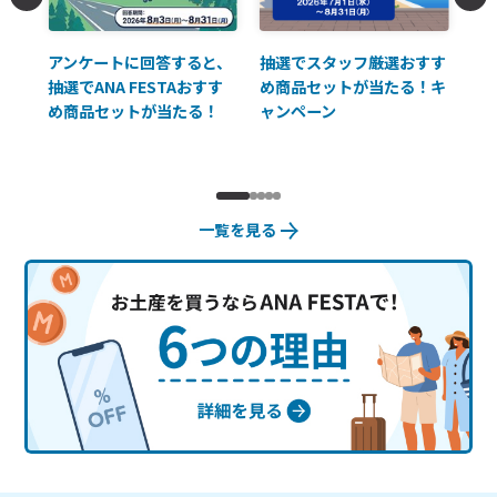
払に
アンケートに回答すると、
抽選でスタッフ厳選おすす
ソ
抽選でANA FESTAおすす
め商品セットが当たる！キ
員様
め商品セットが当たる！
ャンペーン
使
一覧を見る