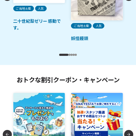
人
粒
ご当地土産
人気
彩
二十世紀梨ゼリー 感動で
ご当地土産
人気
す。
妖怪饅頭
おトクな割引クーポン・キャンペーン