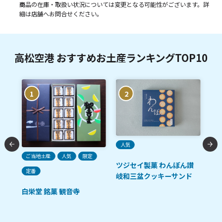
商品の在庫・取扱い状況については変更となる可能性がございます。詳
細は店舗へお問合せください。
高松空港 おすすめお土産ランキングTOP10
1
2
人気
ご当地土産
人気
限定
ツジセイ製菓 わんぼん讃
う
定番
ご
岐和三盆クッキーサンド
白栄堂 銘菓 観音寺
さ
ど