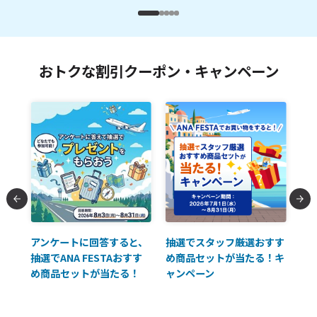
おトクな割引クーポン・キャンペーン
払に
アンケートに回答すると、
抽選でスタッフ厳選おすす
ソ
抽選でANA FESTAおすす
め商品セットが当たる！キ
員様
め商品セットが当たる！
ャンペーン
使