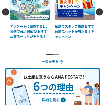
払に
アンケートに回答すると、
抽選でスタッフ厳選おすす
ソ
抽選でANA FESTAおすす
め商品セットが当たる！キ
員様
め商品セットが当たる！
ャンペーン
使
一覧を見る