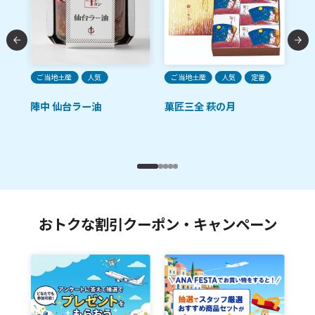
ご当地土産
人気
ご当地土産
人気
定番
ご
陣中 仙台ラー油
菓匠三全 萩の月
陣
麹
おトクな割引クーポン・キャンペーン