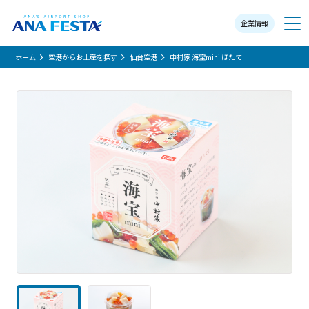
企業情報
メニュー
ホーム
空港からお土産を探す
仙台空港
中村家 海宝mini ほたて