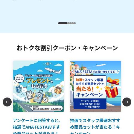
麹
おトクな割引クーポン・キャンペーン
払に
アンケートに回答すると、
抽選でスタッフ厳選おすす
ソ
抽選でANA FESTAおすす
め商品セットが当たる！キ
員様
め商品セットが当たる！
ャンペーン
使