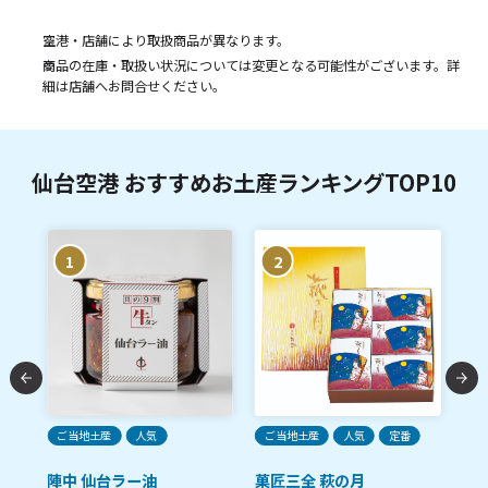
空港・店舗により取扱商品が異なります。
商品の在庫・取扱い状況については変更となる可能性がございます。詳
細は店舗へお問合せください。
仙台空港 おすすめお土産ランキングTOP10
1
2
ご当地土産
人気
ご当地土産
人気
定番
ご
陣中 仙台ラー油
菓匠三全 萩の月
陣