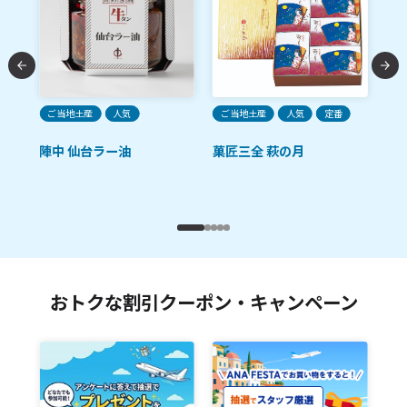
ご当地土産
人気
ご当地土産
人気
定番
ご
陣中 仙台ラー油
菓匠三全 萩の月
陣
麹
おトクな割引クーポン・キャンペーン