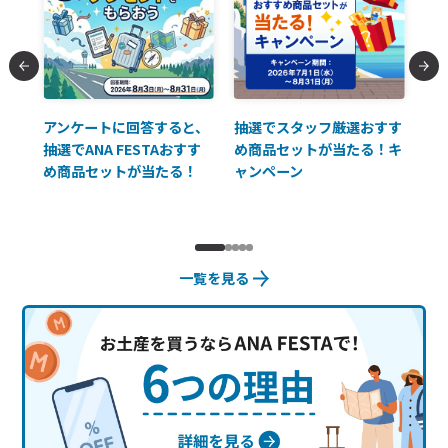
払に
アンケートに回答すると、
抽選でスタッフ厳選おすす
ソ
抽選でANA FESTAおすす
め商品セットが当たる！キ
員様
め商品セットが当たる！
ャンペーン
使
一覧を見る