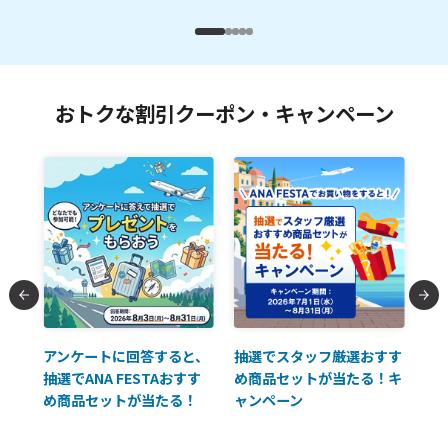
おトクな割引クーポン・キャンペーン
払に
アンケートに回答すると、
抽選でスタッフ厳選おすす
ソ
抽選でANA FESTAおすす
め商品セットが当たる！キ
員様
め商品セットが当たる！
ャンペーン
使