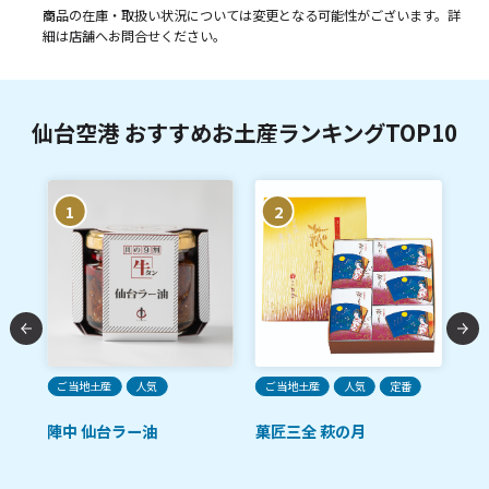
商品の在庫・取扱い状況については変更となる可能性がございます。詳
細は店舗へお問合せください。
仙台空港 おすすめお土産ランキングTOP10
1
2
ご当地土産
人気
ご当地土産
人気
定番
ご
陣中 仙台ラー油
菓匠三全 萩の月
陣
麹