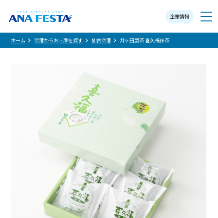
企業情報
メニュー
ホーム
空港からお土産を探す
仙台空港
井ヶ田製茶 喜久福抹茶