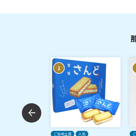
1
土産
限定
ご当地土産
人気
ご