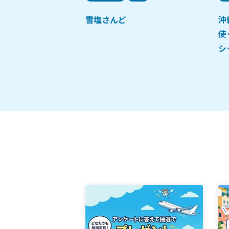
醤油
雪塩さんど
沖
使
シ