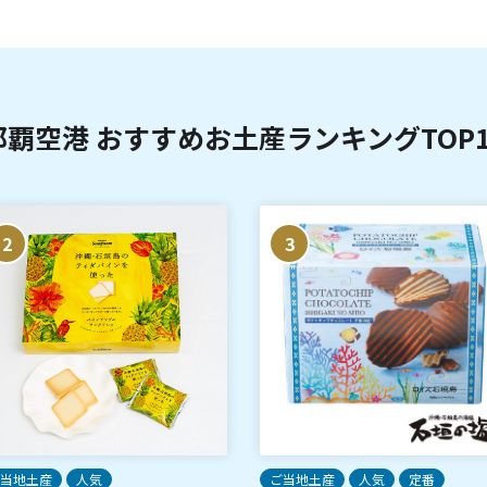
那覇空港 おすすめお土産ランキングTOP1
2
3
当地土産
人気
ご当地土産
人気
定番