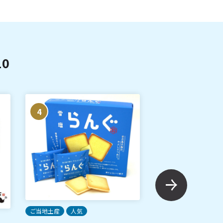
0
4
5
ご当地土産
人気
ご当地土産
人気