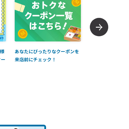
様
あなたにぴったりなクーポンを
【ANAマイレージ
クー
来店前にチェック！
に掲載中！】ANA 
買い物に使えるク
介！