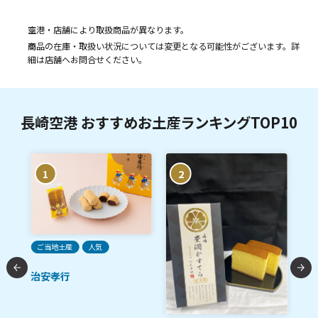
空港・店舗により取扱商品が異なります。
商品の在庫・取扱い状況については変更となる可能性がございます。詳
細は店舗へお問合せください。
長崎空港 おすすめお土産ランキングTOP10
1
2
ご当地土産
人気
治安孝行
ク