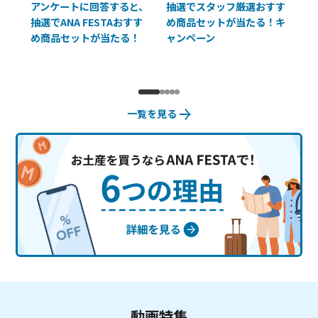
払に
アンケートに回答すると、
抽選でスタッフ厳選おすす
ソ
抽選でANA FESTAおすす
め商品セットが当たる！キ
員様
め商品セットが当たる！
ャンペーン
使
一覧を見る
動画特集