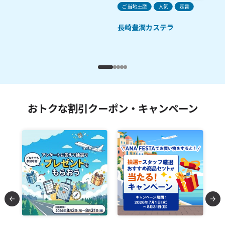
ご当地土産
人気
定番
ご
長崎豊潤カステラ
フ
九
おトクな割引クーポン・キャンペーン