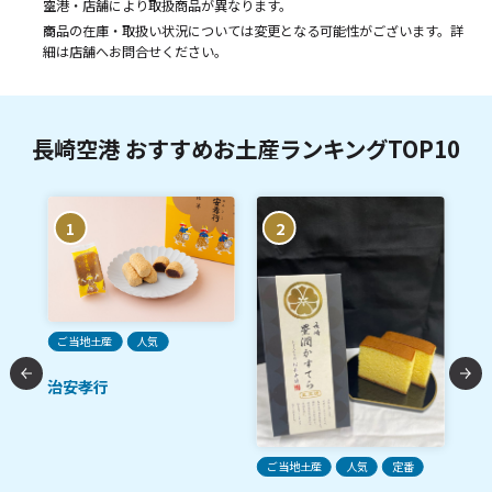
空港・店舗により取扱商品が異なります。
商品の在庫・取扱い状況については変更となる可能性がございます。詳
細は店舗へお問合せください。
長崎空港 おすすめお土産ランキングTOP10
1
2
ご当地土産
人気
治安孝行
ク
ご当地土産
人気
定番
ご