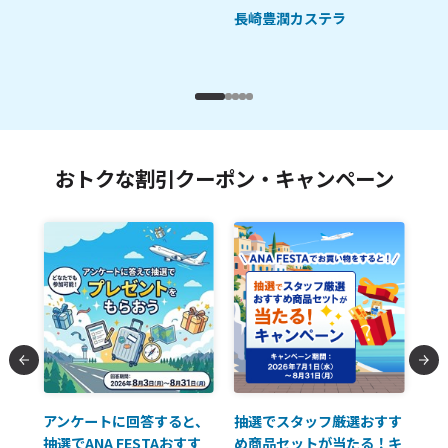
長崎豊潤カステラ
フ
九
おトクな割引クーポン・キャンペーン
払に
アンケートに回答すると、
抽選でスタッフ厳選おすす
ソ
抽選でANA FESTAおすす
め商品セットが当たる！キ
員様