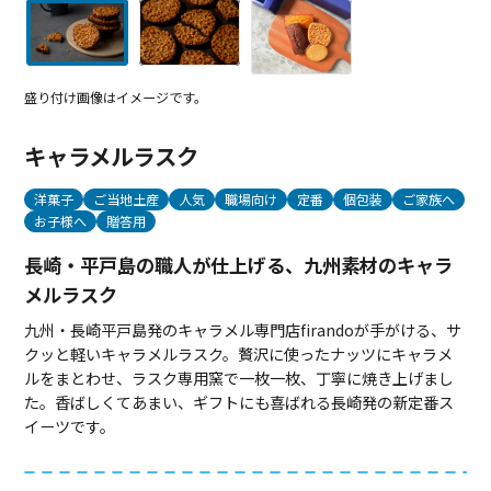
盛り付け画像はイメージです。
キャラメルラスク
洋菓子
ご当地土産
人気
職場向け
定番
個包装
ご家族へ
お子様へ
贈答用
長崎・平戸島の職人が仕上げる、九州素材のキャラ
メルラスク
九州・長崎平戸島発のキャラメル専門店firandoが手がける、サ
クッと軽いキャラメルラスク。贅沢に使ったナッツにキャラメ
ルをまとわせ、ラスク専用窯で一枚一枚、丁寧に焼き上げまし
た。香ばしくてあまい、ギフトにも喜ばれる長崎発の新定番ス
イーツです。