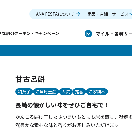
ANA FESTAについて
商品・店舗・サービス
マイル・各種サ
クな割引クーポン・キャンペーン
甘古呂餅
和菓子
ご当地土産
人気
定番
ご家族へ
長崎の懐かしい味をぜひご自宅で！
かんころ餅は干したさつまいもともち米を蒸し、砂糖
然豊かな素朴な味と香りがお楽しみいただけます。