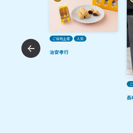
ご当地土産
人気
治安孝行
土産
ーキスナック
ご
長