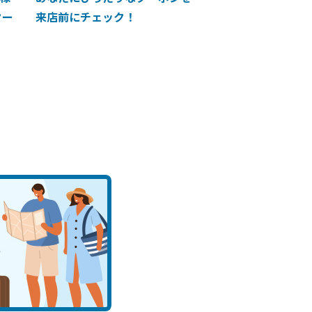
クー
来店前にチェック！
に掲載中！】ANA 
買い物に使えるク
介！