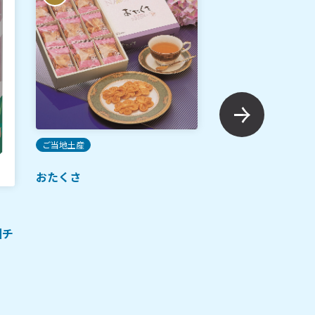
ご当地土産
ご当地土産
定番
おたくさ
福砂屋 カステラ
州チ