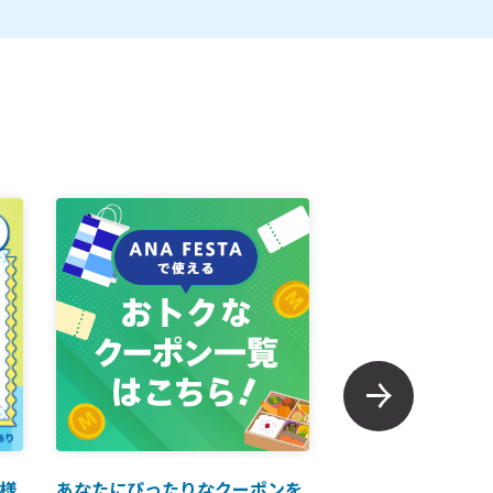
様
あなたにぴったりなクーポンを
【ANAマイレージ