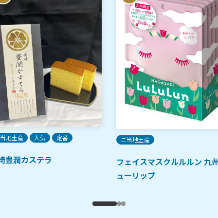
当地土産
人気
定番
ご当地土産
崎豊潤カステラ
フェイスマスクルルルン 九
ューリップ