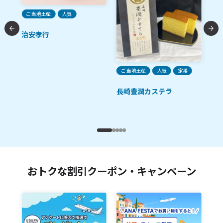
ご当地土産
人気
治安孝行
ク
ご当地土産
人気
定番
ご
長崎豊潤カステラ
フ
九
おトクな割引クーポン・キャンペーン