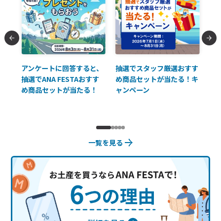
払に
アンケートに回答すると、
抽選でスタッフ厳選おすす
ソ
抽選でANA FESTAおすす
め商品セットが当たる！キ
員様
め商品セットが当たる！
ャンペーン
使
一覧を見る