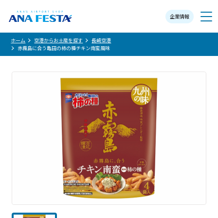
企業情報
メニュー
ホーム
空港からお土産を探す
長崎空港
赤霧島に合う亀田の柿の種チキン南蛮風味