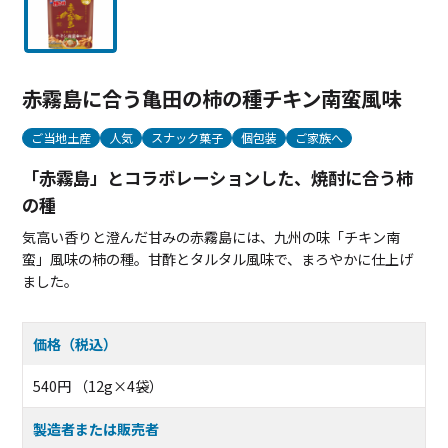
赤霧島に合う亀田の柿の種チキン南蛮風味
ご当地土産
人気
スナック菓子
個包装
ご家族へ
「赤霧島」とコラボレーションした、焼酎に合う柿
の種
気高い香りと澄んだ甘みの赤霧島には、九州の味「チキン南
蛮」風味の柿の種。甘酢とタルタル風味で、まろやかに仕上げ
ました。
価格（税込）
540円 （12g×4袋）
製造者または販売者