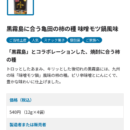
黒霧島に合う亀田の柿の種 味噌モツ鍋風味
ご当地土産
人気
スナック菓子
個包装
ご家族へ
「黒霧島」とコラボレーションした、焼酎に合う柿
の種
トロッとしたあまみ、キリッとした後切れの黒霧島には、九州
の味「味噌モツ鍋」風味の柿の種。ピリ辛味噌とにんにくで、
豊かな味わいに仕上げました。
価格（税込）
540円 （12g×4袋）
製造者または販売者