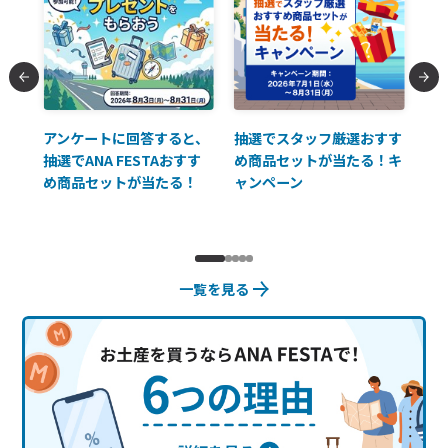
払に
アンケートに回答すると、
抽選でスタッフ厳選おすす
ソ
抽選でANA FESTAおすす
め商品セットが当たる！キ
員様
め商品セットが当たる！
ャンペーン
使
一覧を見る