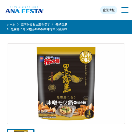
企業情報
メニュー
ホーム
空港からお土産を探す
長崎空港
黒霧島に合う亀田の柿の種 味噌モツ鍋風味