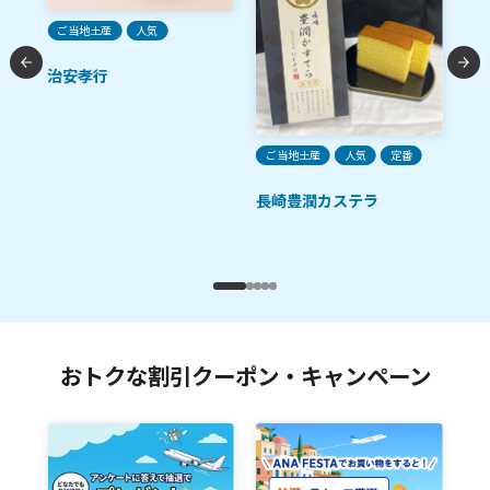
ご当地土産
人気
治安孝行
ク
ご当地土産
人気
定番
ご
長崎豊潤カステラ
フ
九
おトクな割引クーポン・キャンペーン