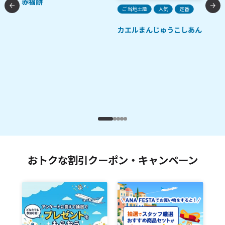
赤福餅
ガ
ご当地土産
人気
定番
カエルまんじゅうこしあん
ース
おトクな割引クーポン・キャンペーン