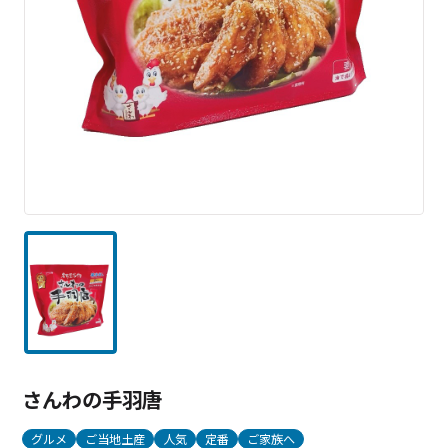
さんわの手羽唐
グルメ
ご当地土産
人気
定番
ご家族へ