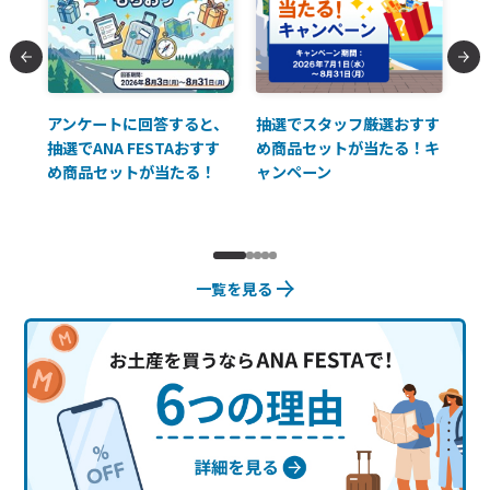
払に
アンケートに回答すると、
抽選でスタッフ厳選おすす
ソ
抽選でANA FESTAおすす
め商品セットが当たる！キ
員様
め商品セットが当たる！
ャンペーン
使
一覧を見る