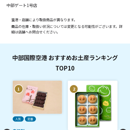
中部ゲート1号店
空港・店舗により取扱商品が異なります。
商品の在庫・取扱い状況については変更となる可能性がございます。詳
細は店舗へお問合せください。
中部国際空港 おすすめお土産ランキング
TOP10
1
2
人気
定番
ご