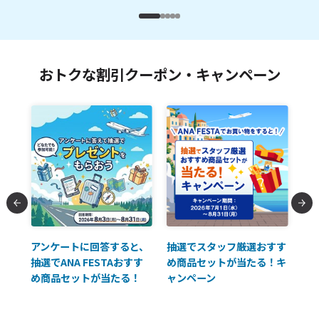
おトクな割引クーポン・キャンペーン
払に
アンケートに回答すると、
抽選でスタッフ厳選おすす
ソ
抽選でANA FESTAおすす
め商品セットが当たる！キ
員様
め商品セットが当たる！
ャンペーン
使