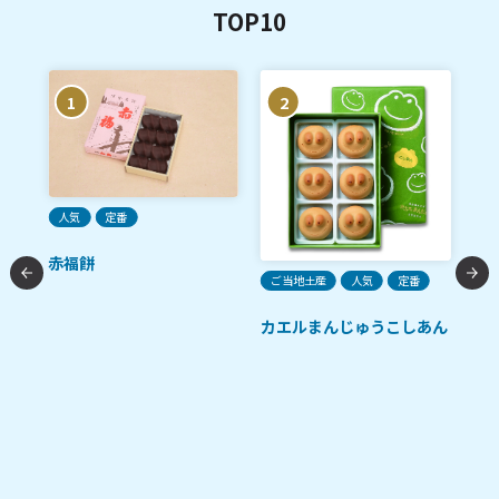
TOP10
1
2
人気
定番
ご
赤福餅
ガ
ご当地土産
人気
定番
カエルまんじゅうこしあん
ース