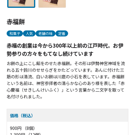
赤福餅
和菓子
人気
老舗の味
定番
赤福の創業は今から300年以上前の江戸時代。お伊
勢参りの方々をもてなし続けています
お餅の上にこし餡をのせた赤福餅。その形は伊勢神宮神域を流
れる五十鈴川のせせらぎをかたどっています。あんに付けた三
筋の形は清流、白いお餅は川底の小石を表しています。赤福餅
という名前は、神宮参拝者の清らかな心のあり様を表した「赤
心慶福（せきしんけいふく）」という言葉から二文字を取って
名付けられました。
価格（税込）
900円 （8個）
1,300円 （12個）