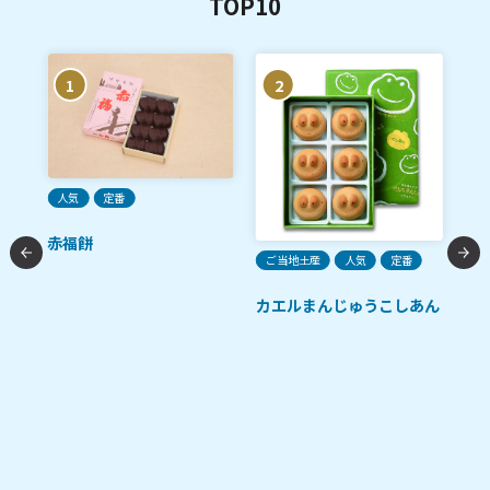
TOP10
1
2
人気
定番
ご
赤福餅
ガ
ご当地土産
人気
定番
カエルまんじゅうこしあん
ース