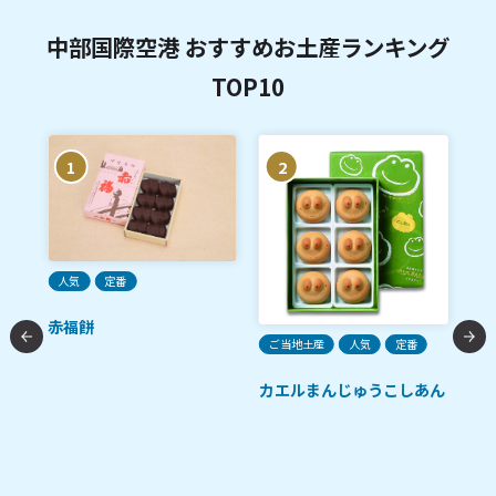
中部国際空港 おすすめお土産ランキング
TOP10
1
2
人気
定番
ご
赤福餅
ガ
ご当地土産
人気
定番
カエルまんじゅうこしあん
ース