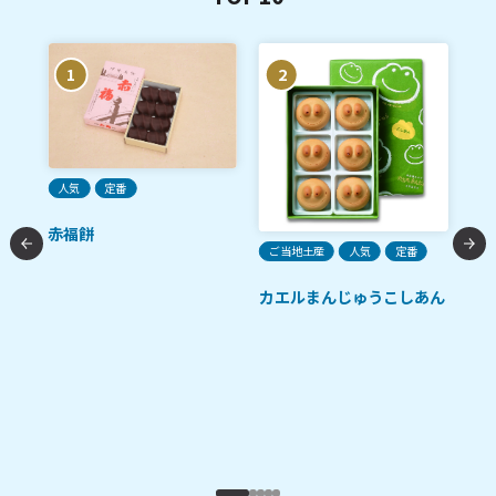
1
2
人気
定番
ご
赤福餅
ガ
ご当地土産
人気
定番
カエルまんじゅうこしあん
ース