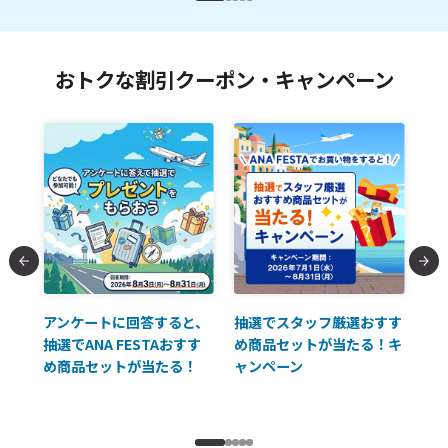
おトクな割引クーポン・キャンペーン
払に
アンケートに回答すると、
抽選でスタッフ厳選おすす
ソ
抽選でANA FESTAおすす
め商品セットが当たる！キ
員様
め商品セットが当たる！
ャンペーン
使