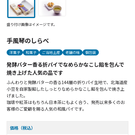
盛り付け画像はイメージです。
手風琴のしらべ
洋菓子
和菓子
ご当地土産
老舗の味
個包装
発酵バター香る折パイでなめらかなこし餡を包んで
焼き上げた人気の品です
ふんわりと発酵バターの香る144層の折りパイ生地で、北海道産
小豆を自家製餡したしっとりなめらかなこし餡を包んで焼き上
げました。
珈琲や紅茶はもちろん日本茶にもよく合う、発売以来多くのお
客様のご愛顧を賜る人気の和風パイです。
価格（税込）