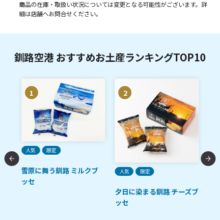
商品の在庫・取扱い状況については変更となる可能性がございます。詳
細は店舗へお問合せください。
釧路空港 おすすめお土産ランキングTOP10
1
2
ご
人気
限定
た
雪原に舞う釧路 ミルクブ
人気
限定
鮭
ット
ッセ
メロ
夕日に染まる釧路 チーズブ
ッセ