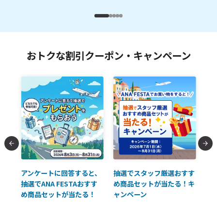
おトクな割引クーポン・キャンペーン
払に
アンケートに回答すると、
抽選でスタッフ厳選おすす
ソ
抽選でANA FESTAおすす
め商品セットが当たる！キ
員様
め商品セットが当たる！
ャンペーン
使