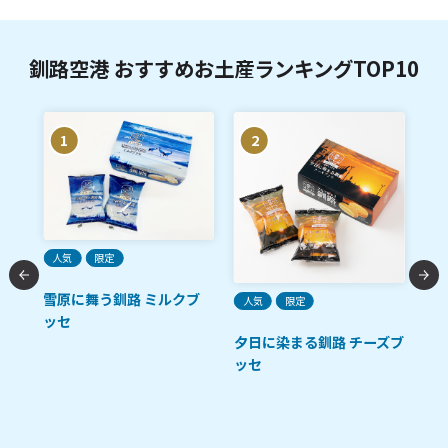
釧路空港 おすすめお土産ランキングTOP10
1
2
ご
人気
限定
た
雪原に舞う釧路 ミルクブ
人気
限定
鮭
ット
ッセ
メロ
夕日に染まる釧路 チーズブ
ッセ