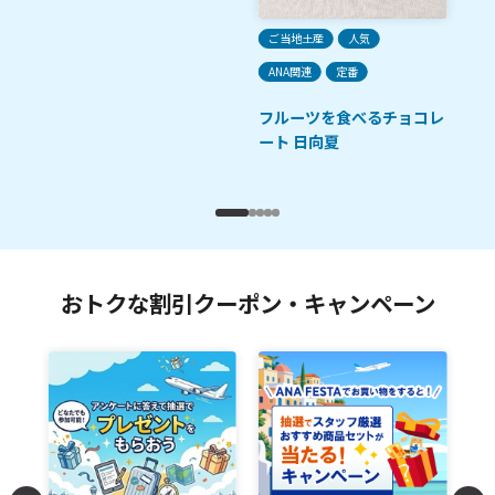
ご
ご当地土産
人気
定
ANA関連
定番
プ
フルーツを食べるチョコレ
ート 日向夏
おトクな割引クーポン・キャンペーン