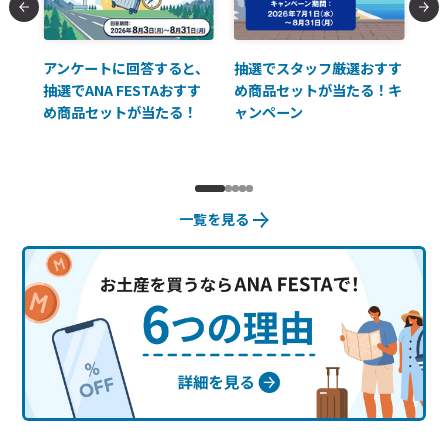
払に
アンケートに回答すると、
抽選でスタッフ厳選おすす
ソ
抽選でANA FESTAおすす
め商品セットが当たる！キ
員様
め商品セットが当たる！
ャンペーン
使
一覧を見る