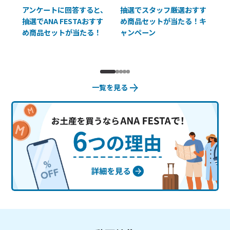
払に
アンケートに回答すると、
抽選でスタッフ厳選おすす
ソ
抽選でANA FESTAおすす
め商品セットが当たる！キ
員様
め商品セットが当たる！
ャンペーン
使
一覧を見る