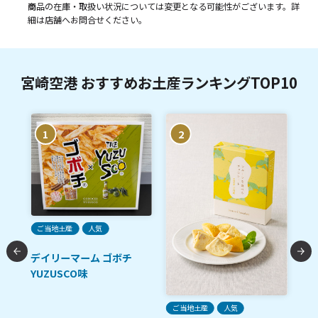
商品の在庫・取扱い状況については変更となる可能性がございます。詳
細は店舗へお問合せください。
宮崎空港 おすすめお土産ランキングTOP10
1
2
ご当地土産
人気
デイリーマーム ゴボチ
YUZUSCO味
ご
ご当地土産
人気
定