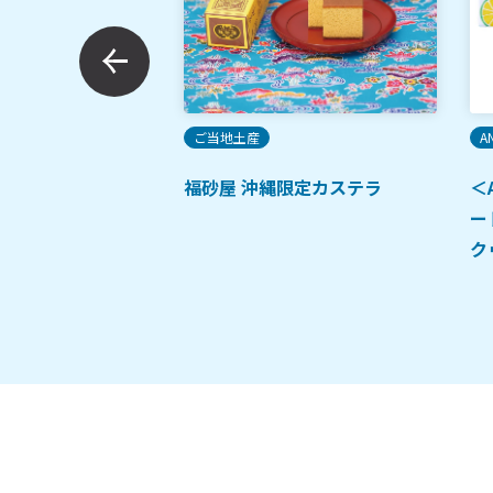
人気
定番
ご当地土産
A
 ポテトチップチョ
福砂屋 沖縄限定カステラ
＜
垣の塩]
ー
ク