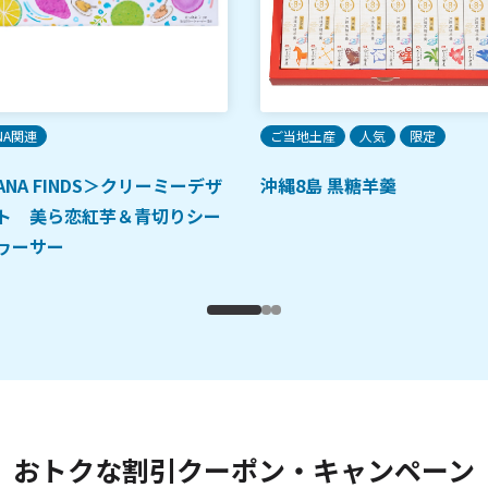
NA関連
ご当地土産
人気
限定
ANA FINDS＞クリーミーデザ
沖縄8島 黒糖羊羹
ト 美ら恋紅芋＆青切りシー
ヮーサー
おトクな割引クーポン・キャンペーン