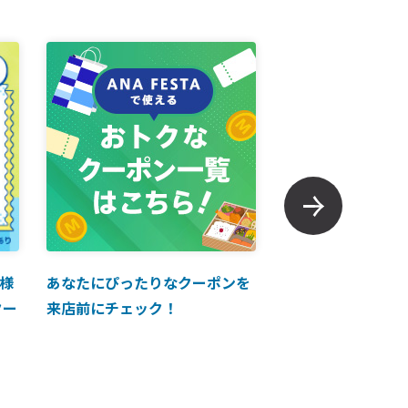
様
あなたにぴったりなクーポンを
【ANAマイレージ
クー
来店前にチェック！
に掲載中！】ANA 
買い物に使えるク
介！