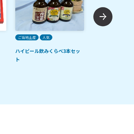
ご当地土産
人気
ご当地土産
人気
ハイビール飲みくらべ3本セッ
沖縄・石垣島のテ
ト
使ったパインアッ
シャ