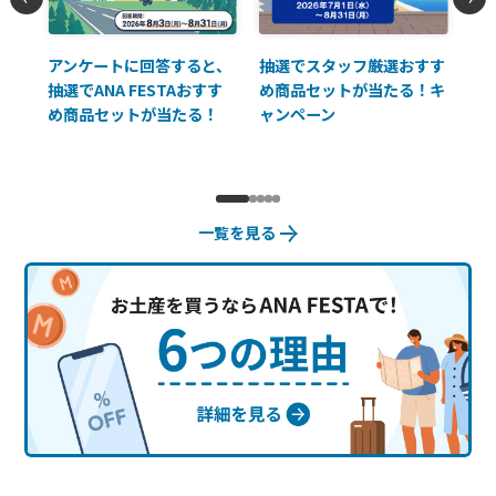
払に
アンケートに回答すると、
抽選でスタッフ厳選おすす
ソ
抽選でANA FESTAおすす
め商品セットが当たる！キ
員様
め商品セットが当たる！
ャンペーン
使
一覧を見る