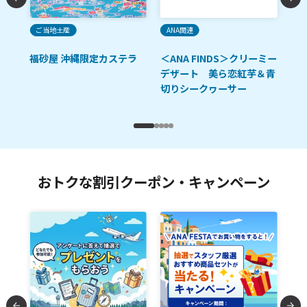
ご当地土産
ANA関連
ご
ッ
福砂屋 沖縄限定カステラ
＜ANA FINDS＞クリーミー
沖
塩]
デザート 美ら恋紅芋＆青
切りシークヮーサー
おトクな割引クーポン・キャンペーン