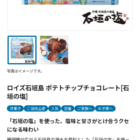
写真はイメージです。
ロイズ石垣島 ポテトチップチョコレート[石
垣の塩]
洋菓子
ご当地土産
人気
定番
ご家族へ
お子様へ
「石垣の塩」を使った、塩味と甘さがとけ合うクセ
になる味わい
珊瑚礁が広がる石垣島の海水を原料とした「石垣の塩」を使っ