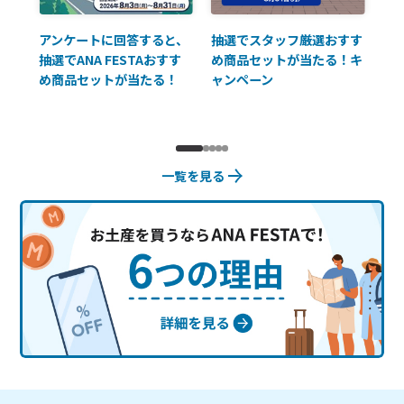
払に
アンケートに回答すると、
抽選でスタッフ厳選おすす
ソ
抽選でANA FESTAおすす
め商品セットが当たる！キ
員様
め商品セットが当たる！
ャンペーン
使
一覧を見る