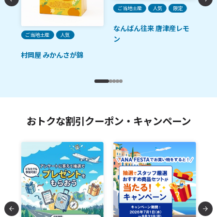
ご当地土産
人気
限定
なんばん往来 唐津産レモ
ご
ご当地土産
人気
ン
石
村岡屋 みかんさが錦
おトクな割引クーポン・キャンペーン