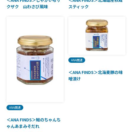
クザク 山わさび風味
スティック
ANA関連
＜ANA FINDS＞北海麦豚の味
噌漬け
ANA関連
＜ANA FINDS＞鮭のちゃんち
ゃんあまみそだれ