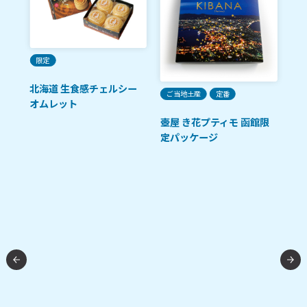
ご
限定
函
北海道 生食感チェルシー
ご当地土産
定番
チ
オムレット
壺屋 き花プティモ 函館限
定パッケージ