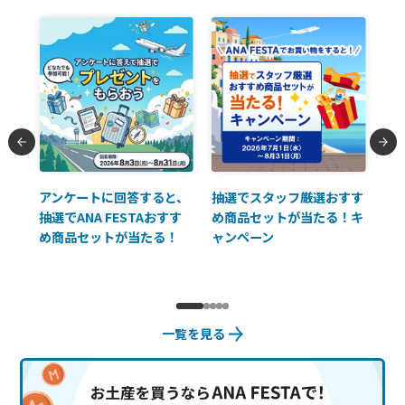
払に
アンケートに回答すると、
抽選でスタッフ厳選おすす
ソ
抽選でANA FESTAおすす
め商品セットが当たる！キ
員様
め商品セットが当たる！
ャンペーン
使
一覧を見る