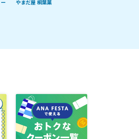
リー
やまだ屋 桐葉菓
広島流お好み焼 ス