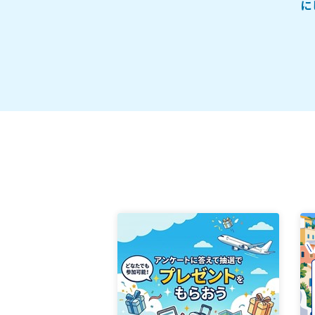
プレミアムルルルン
に
ン