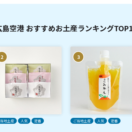
広島空港 おすすめお土産ランキングTOP1
2
3
当地土産
人気
定番
ご当地土産
人気
定番