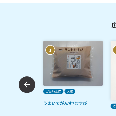
1
ご当地土産
人気
うまいでがんす®むすび
ご