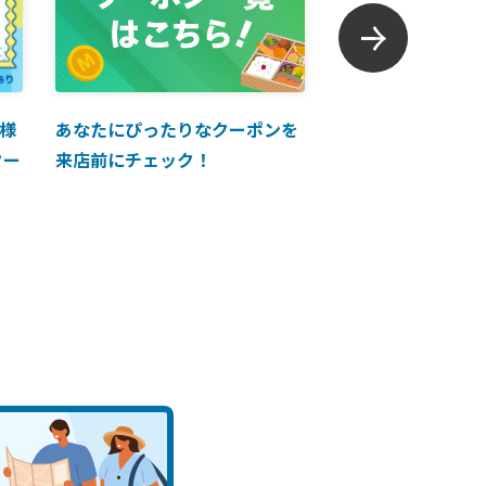
様
あなたにぴったりなクーポンを
【ANAマイレージ
クー
来店前にチェック！
に掲載中！】ANA 
買い物に使えるク
介！