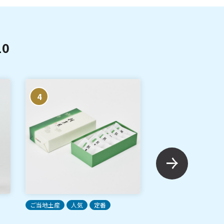
0
4
5
ご当地土産
人気
定番
人気