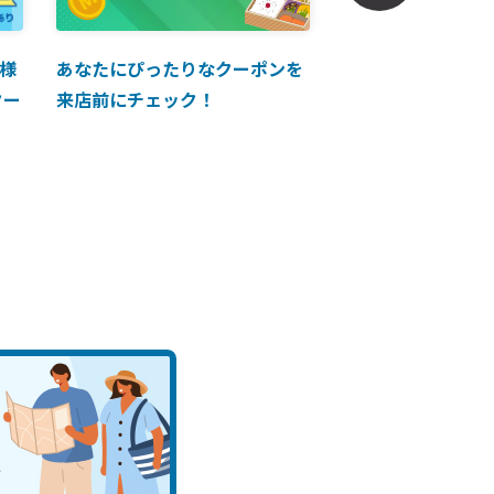
様
あなたにぴったりなクーポンを
【ANAマイレージ
クー
来店前にチェック！
に掲載中！】ANA 
買い物に使えるク
介！