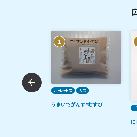
1
ご当地土産
人気
うまいでがんす®むすび
ご
プレミアムルルルン
に
ン