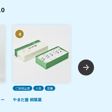
0
4
5
ご当地土産
人気
定番
人気
リー
やまだ屋 桐葉菓
広島流お好み焼 ス