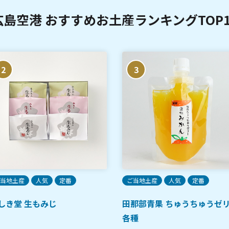
広島空港 おすすめお土産ランキングTOP1
2
3
当地土産
人気
定番
ご当地土産
人気
定番
しき堂 生もみじ
田那部青果 ちゅうちゅうゼ
各種