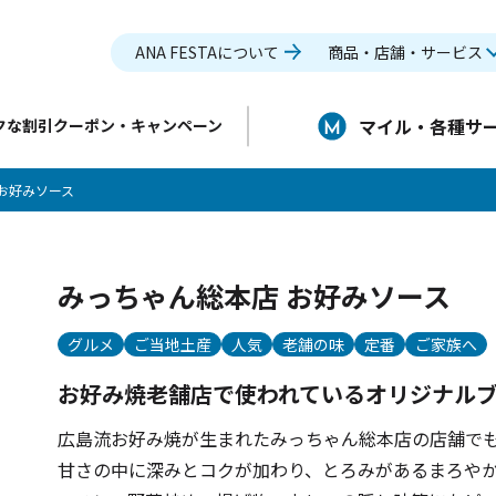
ANA FESTAについて
商品・店舗・サービス
マイル・各種サ
クな割引クーポン・キャンペーン
お好みソース
みっちゃん総本店 お好みソース
グルメ
ご当地土産
人気
老舗の味
定番
ご家族へ
お好み焼老舗店で使われているオリジナル
広島流お好み焼が生まれたみっちゃん総本店の店舗で
甘さの中に深みとコクが加わり、とろみがあるまろや