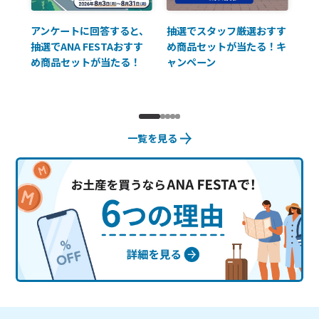
払に
アンケートに回答すると、
抽選でスタッフ厳選おすす
ソ
抽選でANA FESTAおすす
め商品セットが当たる！キ
員様
め商品セットが当たる！
ャンペーン
使
一覧を見る