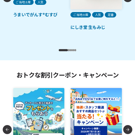
ご当地土産
人気
うまいでがんす®むすび
ご当地土産
人気
定番
ご
ルル
にしき堂 生もみじ
田
ゼ
おトクな割引クーポン・キャンペーン