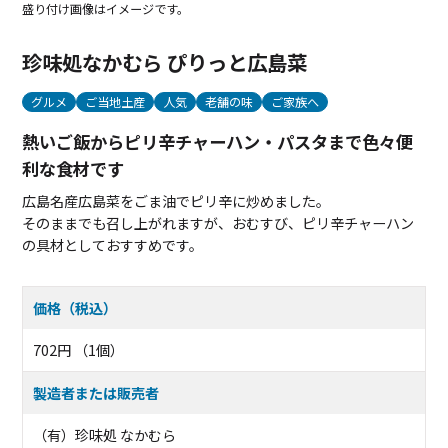
盛り付け画像はイメージです。
珍味処なかむら ぴりっと広島菜
グルメ
ご当地土産
人気
老舗の味
ご家族へ
熱いご飯からピリ辛チャーハン・パスタまで色々便
利な食材です
広島名産広島菜をごま油でピリ辛に炒めました。
そのままでも召し上がれますが、おむすび、ピリ辛チャーハン
の具材としておすすめです。
価格（税込）
702円 （1個）
製造者または販売者
（有）珍味処 なかむら