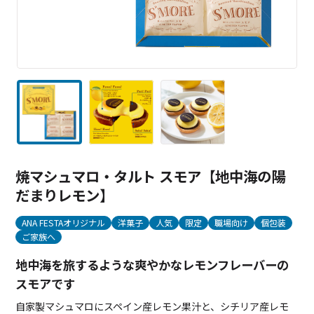
焼マシュマロ・タルト スモア【地中海の陽
だまりレモン】
ANA FESTAオリジナル
洋菓子
人気
限定
職場向け
個包装
ご家族へ
地中海を旅するような爽やかなレモンフレーバーの
スモアです
自家製マシュマロにスペイン産レモン果汁と、シチリア産レモ