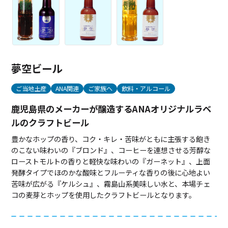
夢空ビール
ご当地土産
ANA関連
ご家族へ
飲料・アルコール
鹿児島県のメーカーが醸造するANAオリジナルラベ
ルのクラフトビール
豊かなホップの香り、コク・キレ・苦味がともに主張する飽き
のこない味わいの『ブロンド』、コーヒーを連想させる芳醇な
ローストモルトの香りと軽快な味わいの『ガーネット』、上面
発酵タイプでほのかな酸味とフルーティな香りの後に心地よい
苦味が広がる『ケルシュ』、霧島山系美味しい水と、本場チェ
コの麦芽とホップを使用したクラフトビールとなります。