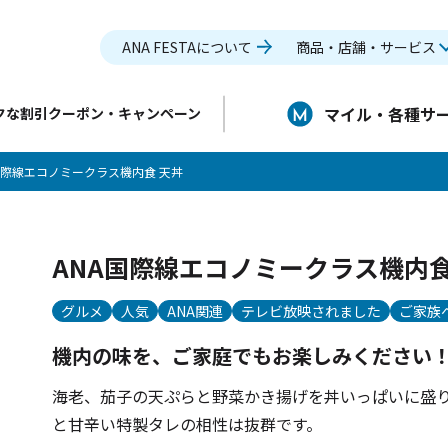
ANA FESTAについて
商品・店舗・サービス
マイル・各種サ
クな割引クーポン・キャンペーン
国際線エコノミークラス機内食 天丼
ANA国際線エコノミークラス機内食
グルメ
人気
ANA関連
テレビ放映されました
ご家族
機内の味を、ご家庭でもお楽しみください
海老、茄子の天ぷらと野菜かき揚げを丼いっぱいに盛
と甘辛い特製タレの相性は抜群です。