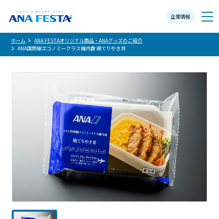
企業情報
メニュー
ホーム
ANA FESTAオリジナル商品・ANAグッズのご紹介
ANA国際線エコノミークラス機内食 鶏てりやき丼