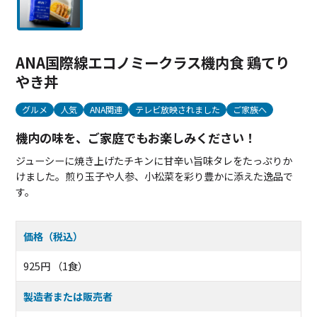
ANA国際線エコノミークラス機内食 鶏てり
やき丼
グルメ
人気
ANA関連
テレビ放映されました
ご家族へ
機内の味を、ご家庭でもお楽しみください！
ジューシーに焼き上げたチキンに甘辛い旨味タレをたっぷりか
けました。煎り玉子や人参、小松菜を彩り豊かに添えた逸品で
す。
価格（税込）
925円 （1食）
製造者または販売者